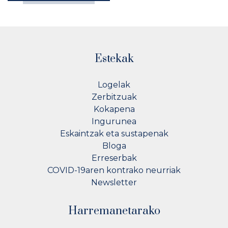
Estekak
Logelak
Zerbitzuak
Kokapena
Ingurunea
Eskaintzak eta sustapenak
Bloga
Erreserbak
COVID-19aren kontrako neurriak
Newsletter
Harremanetarako