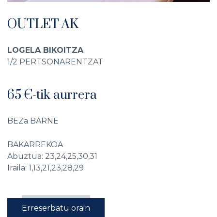
OUTLET-AK
LOGELA BIKOITZA
1/2 PERTSONARENTZAT
65 €-tik aurrera
BEZa BARNE
BAKARREKOA
Abuztua: 23,24,25,30,31
Iraila: 1,13,21,23,28,29
Erreserbatu orain