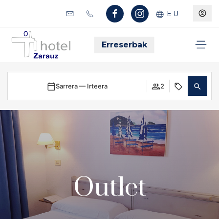
EU
Erreserbak
Sarrera — Irteera
2
Outlet