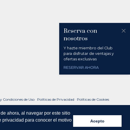
Reserva con
nosotros
Y hazte miembro del Club
para disfrutar de ventajas y
ofertas exclusivas
RESERVAR AHORA
 y Condiciones de Uso
·
Políticas de Privacidad
·
Políticas de Cookies
de ahora, al navegar por este sitio
e privacidad para conocer el motivo
Acepto