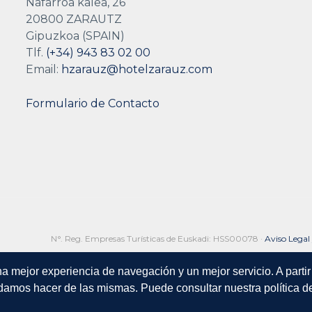
Nafarroa kalea, 26
20800 ZARAUTZ
Gipuzkoa (SPAIN)
Tlf.
(+34) 943 83 02 00
Email:
hzarauz@hotelzarauz.com
Formulario de Contacto
N°. Reg. Empresas Turísticas de Euskadi: HSS00078 ·
Aviso Legal
 mejor experiencia de navegación y un mejor servicio. A partir 
podamos hacer de las mismas. Puede consultar nuestra política d