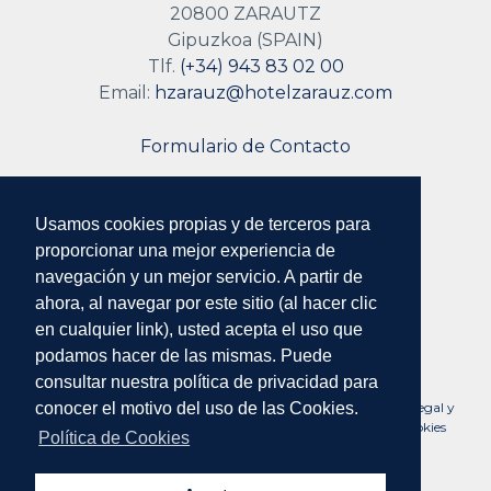
20800 ZARAUTZ
Gipuzkoa (SPAIN)
Tlf.
(+34) 943 83 02 00
Email:
hzarauz@hotelzarauz.com
Formulario de Contacto
Usamos cookies propias y de terceros para
Síguenos
proporcionar una mejor experiencia de
navegación y un mejor servicio. A partir de
ahora, al navegar por este sitio (al hacer clic
en cualquier link), usted acepta el uso que
podamos hacer de las mismas. Puede
consultar nuestra política de privacidad para
N°. Reg. Empresas Turísticas de Euskadi: HSS00078 ·
Aviso Legal y
conocer el motivo del uso de las Cookies.
Condiciones de Uso
·
Políticas de Privacidad
·
Políticas de Cookies
Política de Cookies