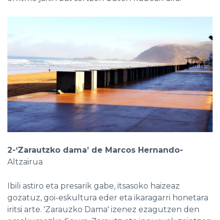
2-‘Zarautzko dama’ de Marcos Hernando-
Altzairua
Ibili astiro eta presarik gabe, itsasoko haizeaz
gozatuz, goi-eskultura eder eta ikaragarri honetara
iritsi arte. 'Zarauzko Dama' izenez ezagutzen den