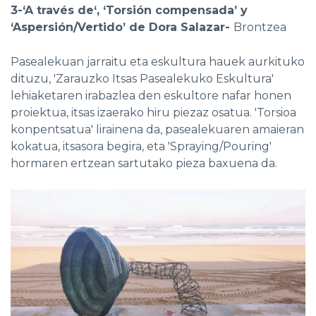
3-‘A través de‘, ‘Torsión compensada’ y
‘Aspersión/Vertido’ de Dora Salazar-
Brontzea
Pasealekuan jarraitu eta eskultura hauek aurkituko
dituzu, 'Zarauzko Itsas Pasealekuko Eskultura'
lehiaketaren irabazlea den eskultore nafar honen
proiektua, itsas izaerako hiru piezaz osatua. 'Torsioa
konpentsatua' lirainena da, pasealekuaren amaieran
kokatua, itsasora begira, eta 'Spraying/Pouring'
hormaren ertzean sartutako pieza baxuena da.