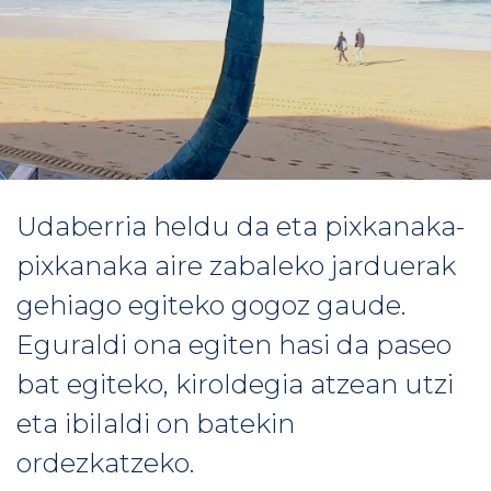
Udaberria heldu da eta pixkanaka-
pixkanaka aire zabaleko jarduerak
gehiago egiteko gogoz gaude.
Eguraldi ona egiten hasi da paseo
bat egiteko, kiroldegia atzean utzi
eta ibilaldi on batekin
ordezkatzeko.