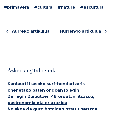
#primavera
#cultura
#nature
#escultura
Aurreko artikulua
Hurrengo artikulua
Azken argitalpenak
Kantauri itsasoko surf-hondartzarik
onenetako baten ondoan lo egin
Zer egin Zarautzen 48 ordutan: itsasoa,
gastronomia eta erlaxazioa
Nolakoa da gure hotelean ostatu hartzea