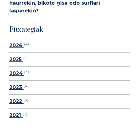
haurrekin, bikote gisa edo surflari
lagunekin?
Fitxategiak
(4)
2026
(5)
2025
(3)
2024
(4)
2023
(3)
2022
(7)
2021