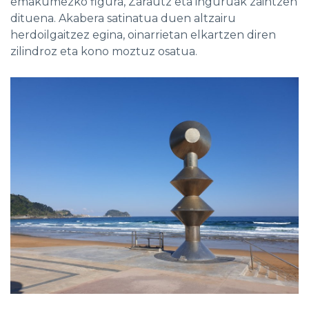
emakumezko figura, Zarautz eta inguruak zaintzen
dituena. Akabera satinatua duen altzairu
herdoilgaitzez egina, oinarrietan elkartzen diren
zilindroz eta kono moztuz osatua.