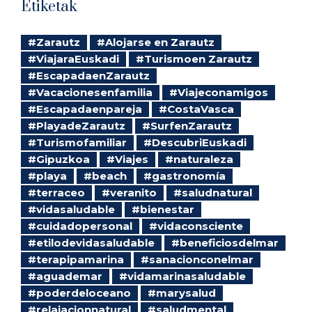
Etiketak
#Zarautz
#Alojarse en Zarautz
#ViajaraEuskadi
#Turismoen Zarautz
#EscapadaenZarautz
#Vacacionesenfamilia
#Viajeconamigos
#Escapadaenpareja
#CostaVasca
#PlayadeZarautz
#SurfenZarautz
#Turismofamiliar
#DescubriEuskadi
#Gipuzkoa
#Viajes
#naturaleza
#playa
#beach
#gastronomía
#terraceo
#veranito
#saludnatural
#vidasaludable
#bienestar
#cuidadopersonal
#vidaconsciente
#etilodevidasaludable
#beneficiosdelmar
#terapipamarina
#sanacionconelmar
#aguademar
#vidamarinasaludable
#poderdeloceano
#marysalud
#relajacionnatural
#saludmental