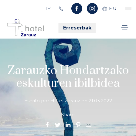
EU
Erreserbak
Zarauzko Hondartzako
eskulturen ibilbidea
Escrito por Hotel Zarauz en
21.03.2022
Share