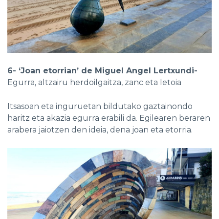
6- ‘Joan etorrian’ de Miguel Angel Lertxundi-
Egurra, altzairu herdoilgaitza, zanc eta letoia
Itsasoan eta inguruetan bildutako gaztainondo
haritz eta akazia egurra erabili da. Egilearen beraren
arabera jaiotzen den ideia, dena joan eta etorria.