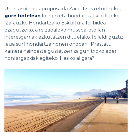
Urte sasoi hau aproposa da Zarautzera etortzeko,
gure hotelean
lo egin eta hondartzatik ibiltzeko
'Zarauzko Hondartzako Eskultura Ibilbidea'
ezagutzeko, aire zabaleko museoa, oso lan
interesgarriak ezkutatzen dituelako. Ibilaldi guztiz
laua surf hondartza honen ondoan. Prestatu
kamera hainbeste gustatzen zaigun txoko eder
honi argazkiak egiteko. Hasiko al gara?