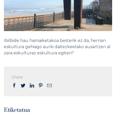
Ibilbide hau hamaiketakoa besterik ez da, herrian
eskultura gehiago aurki daitezkeelako ausartzen al
zara eskulturaz eskultura egiten?
Share
Etiketatua