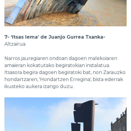
7- ‘Itsas lema’ de Juanjo Gurrea Txanka-
Altzairua
Narros jauregiaren ondoan dagoen malekoiaren
amaieran kokatutako begiratokian instalatua.
Itsasora begira dagoen begiratoki bat, non Zarauzko
hondartzaren, 'Hondartzen Erregina', bista ederrak
ikusteko aukera izango duzu.