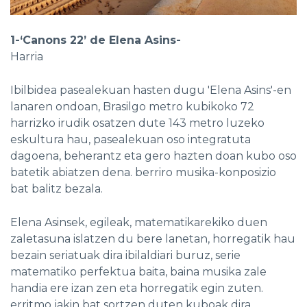
1-‘Canons 22’ de Elena Asins-
Harria
Ibilbidea pasealekuan hasten dugu 'Elena Asins'-en
lanaren ondoan, Brasilgo metro kubikoko 72
harrizko irudik osatzen dute 143 metro luzeko
eskultura hau, pasealekuan oso integratuta
dagoena, beherantz eta gero hazten doan kubo oso
batetik abiatzen dena. berriro musika-konposizio
bat balitz bezala.
Elena Asinsek, egileak, matematikarekiko duen
zaletasuna islatzen du bere lanetan, horregatik hau
bezain seriatuak dira ibilaldiari buruz, serie
matematiko perfektua baita, baina musika zale
handia ere izan zen eta horregatik egin zuten.
erritmo jakin bat sortzen duten kuboak dira.